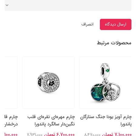
ارسال دیدگاه
انصراف
محصولات مرتبط
چارم آویز یودا جنگ ستارگان
چارم مهره‌ای نقره‌ای قلب
چارم قلب‌
پاندورا
نگین‌دار سالگرد پاندورا
درخشان نقر
7,100,000 تومان
6,700,000 تومان
7,100,000 تومان
7,931,000
8,470,000