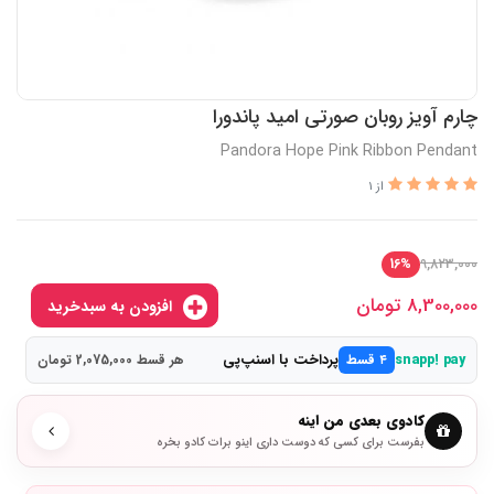
چارم آویز روبان صورتی امید پاندورا
Pandora Hope Pink Ribbon Pendant
از 1
9,823,000
16%
8,300,000
تومان
افزودن به سبدخرید
پرداخت با اسنپ‌پی
snapp! pay
۴ قسط
هر قسط 2,075,000 تومان
کادوی بعدی من اینه
بفرست برای کسی که دوست داری اینو برات کادو بخره