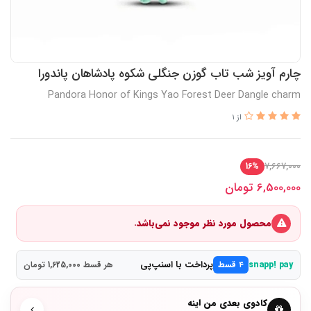
چارم آویز شب تاب گوزن جنگلی شکوه پادشاهان پاندورا
Pandora Honor of Kings Yao Forest Deer Dangle charm
از 1
7,667,000
16%
6,500,000
تومان
محصول مورد نظر موجود نمی‌باشد.
پرداخت با اسنپ‌پی
snapp! pay
۴ قسط
هر قسط 1,625,000 تومان
کادوی بعدی من اینه