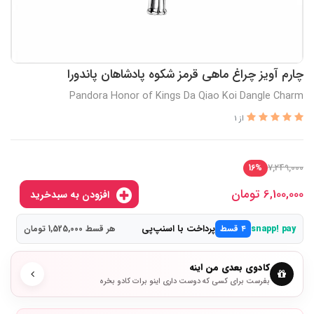
چارم آویز چراغ ماهی قرمز شکوه پادشاهان پاندورا
Pandora Honor of Kings Da Qiao Koi Dangle Charm
از 1
7,249,000
16%
6,100,000
تومان
افزودن به سبدخرید
پرداخت با اسنپ‌پی
snapp! pay
۴ قسط
هر قسط 1,525,000 تومان
کادوی بعدی من اینه
بفرست برای کسی که دوست داری اینو برات کادو بخره