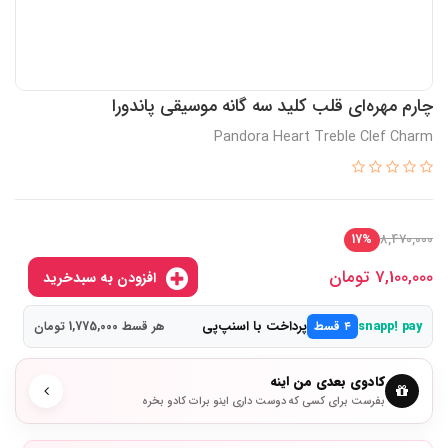
چارم مهره‌ای قلب کلید سه گانه موسیقی پاندورا
Pandora Heart Treble Clef Charm
8,470,000
17%
7,100,000
تومان
افزودن به سبدخرید
پرداخت با اسنپ‌پی
snapp! pay
۴ قسط
هر قسط 1,775,000 تومان
کادوی بعدی من اینه
بفرست برای کسی که دوست داری اینو برات کادو بخره