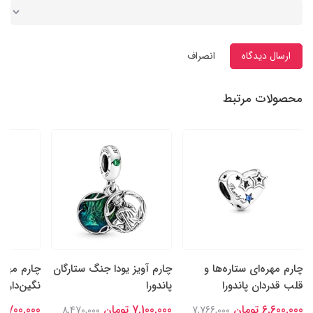
ارسال دیدگاه
انصراف
محصولات مرتبط
چارم مهره‌ای ستاره‌ها و
چارم آویز یودا جنگ ستارگان
چارم مهره
قلب قدردان پاندورا
پاندورا
نگین‌دار سا
6,600,000 تومان
7,100,000 تومان
6,700,000 تومان
8,470,000
7,766,000