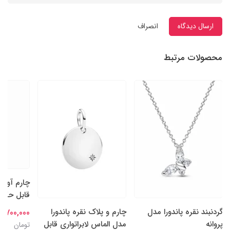
ارسال دیدگاه
انصراف
محصولات مرتبط
چارم آویز
قابل حکاکی
گردنبند نقره پاندورا مدل
چارم و پلاک نقره پاندورا
9,700,000 تومان
پروانه
مدل الماس لابراتواری قابل
تومان