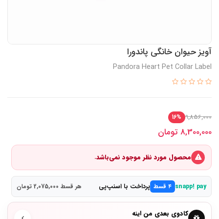
آویز حیوان خانگی پاندورا
Pandora Heart Pet Collar Label
9,856,000
16%
8,300,000
تومان
محصول مورد نظر موجود نمی‌باشد.
پرداخت با اسنپ‌پی
snapp! pay
۴ قسط
هر قسط 2,075,000 تومان
کادوی بعدی من اینه