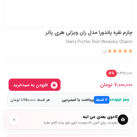
چارم نقره پاندورا مدل ران ویزلی هری پاتر
Harry Potter Ron Weasley Charm
از 1
8,316,000
16%
7,000,000
تومان
افزودن به سبدخرید
پرداخت با اسنپ‌پی
snapp! pay
۴ قسط
هر قسط 1,750,000 تومان
کادوی بعدی من اینه
بفرست برای کسی که دوست داری اینو برات کادو بخره