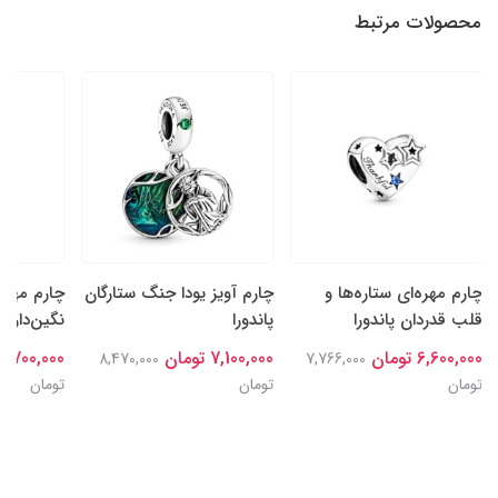
محصولات مرتبط
چارم مهره‌ای ستاره‌ها و
چارم آویز یودا جنگ ستارگان
چارم مهره
قلب قدردان پاندورا
پاندورا
نگین‌دار سا
6,600,000 تومان
7,100,000 تومان
6,700,000 تومان
8,470,000
7,766,000
تومان
تومان
تومان