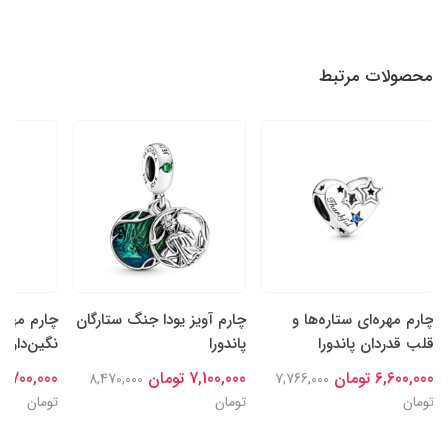
محصولات مرتبط
چارم مهره‌ای ستاره‌ها و
چارم آویز یودا جنگ ستارگان
چارم مهره
قلب قدردان پاندورا
پاندورا
نگین‌دار سا
6,600,000 تومان
7,100,000 تومان
6,700,000 تومان
8,470,000
7,766,000
تومان
تومان
تومان