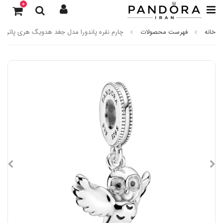
0
خانه
فهرست محصولات
چارم نقره پاندورا مدل جغد هدویگ هری پاتر