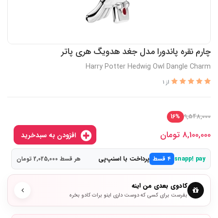
چارم نقره پاندورا مدل جغد هدویگ هری پاتر
Harry Potter Hedwig Owl Dangle Charm
از 1
9,548,000
16%
8,100,000
تومان
افزودن به سبدخرید
پرداخت با اسنپ‌پی
snapp! pay
۴ قسط
هر قسط 2,025,000 تومان
کادوی بعدی من اینه
بفرست برای کسی که دوست داری اینو برات کادو بخره