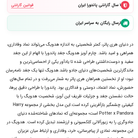
۱ سال گارانتی پاندورا ایران
قوانین گارانتی
ارسال رایگان به سراسر ایران
در دنیای هری پاتر، کمتر شخصیتی به اندازه هدویگ می‌تواند نماد وفاداری،
همراهی و امید باشد. چارم آویز هدویگ جغد پاندورا با الهام از این جغد
سفید و دوست‌داشتنی طراحی شده تا یادآور یکی از احساسی‌ترین و
ماندگارترین شخصیت‌های دنیای جادو باشد.هدویگ تنها یک جغد نامه‌رسان
نبود؛ او از نخستین همراهان هری پاتر به شمار می‌رفت و در تمام سال‌های
حضورش، نماد اعتماد، دوستی و فداکاری بود. پاندورا با طراحی دقیق پرها،
حالت نشستن جغد و جزئیات ظریف این آویز، شخصیت هدویگ را با
کیفیتی چشمگیر بازآفرینی کرده است.این مدل بخشی از مجموعه Harry
Potter x Pandora است؛ مجموعه‌ای که نمادهای شناخته‌شده دنیای
جادوگری را به زیورآلاتی کلکسیونی و ارزشمند تبدیل کرده است. هدویگ در
این مجموعه، نمادی از پیام‌رسانی، خرد، وفاداری و ارتباط میان عزیزان