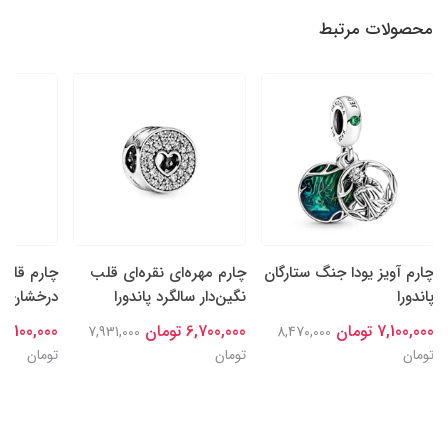
محصولات مرتبط
چارم آویز یودا جنگ ستارگان
چارم مهره‌ای نقره‌ای قلب
چارم قلب‌
پاندورا
نگین‌دار سالگرد پاندورا
درخشان نقر
7,100,000 تومان
6,700,000 تومان
7,100,000 تومان
7,931,000
8,470,000
تومان
تومان
تومان