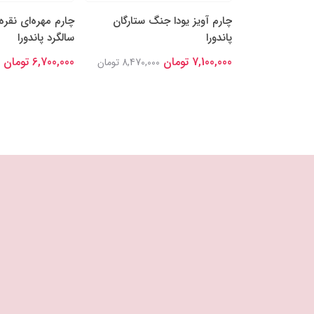
ه‌ها و قلب
چارم آویز یودا جنگ ستارگان
چارم مهره‌ای نقره
پاندورا
سالگرد پاندورا
7,100,000 تومان
6,700,000 تومان
7,766,00 تومان
8,470,000 تومان