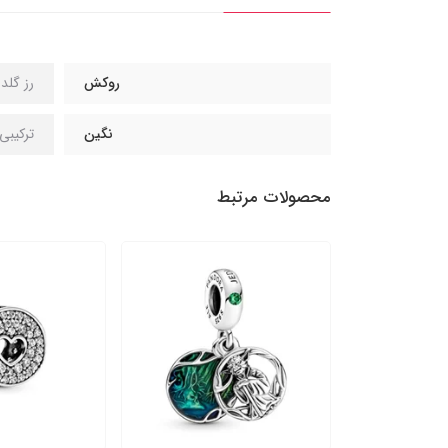
روکش
رز گلد 14 عیا
نگین
ترکیبی
محصولات مرتبط