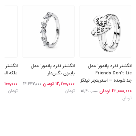
انگشتر نقره پاندورا مدل
انگشتر نقره پاندورا مدل
انگشتر نقر
Friends Don't Lie
پاپیون نگین‌دار
ملکه السا
جداشونده – استرینجر تینگز
12,200,000 تومان
15,100,000 توما
14,432,000
13,000,000 تومان
تومان
تومان
15,400,000
تومان