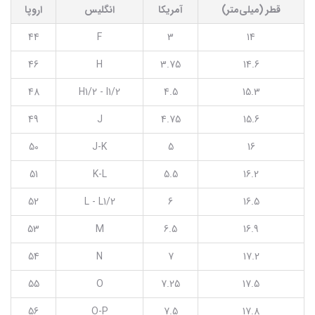
قطر (میلی‌متر)
آمریکا
انگلیس
اروپا
44
F
3
14
46
H
3.75
14.6
48
H1/2 - I1/2
4.5
15.3
49
J
4.75
15.6
50
J-K
5
16
51
K-L
5.5
16.2
52
L - L1/2
6
16.5
53
M
6.5
16.9
54
N
7
17.2
55
O
7.25
17.5
56
O-P
7.5
17.8