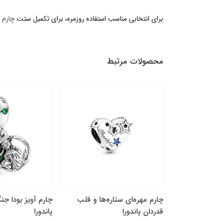
برای انتخابی مناسب استفاده روزمره، برای تکمیل ستت
چارم پ
محصولات مرتبط
پَر نقره‌ای و
چارم مهره‌ای ستاره‌ها و قلب
چارم آویز یودا جن
قدردان پاندورا
پاندورا