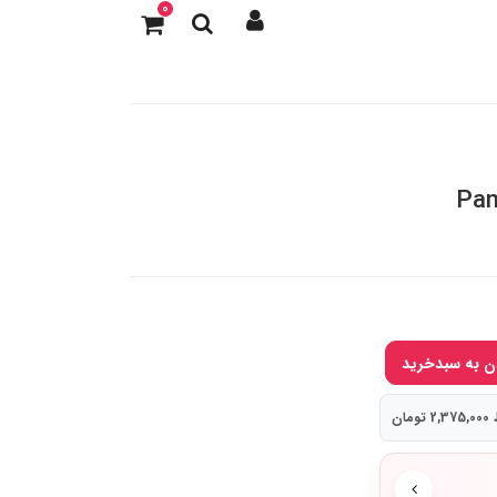
0
Pan
مان