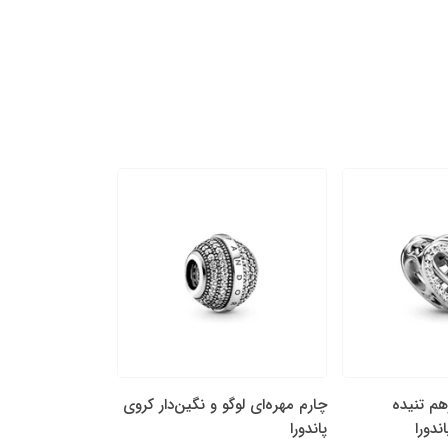
هم تنیده
چارم مهره‌ای لوگو و نگین‌دار کروی
چارم آویز دو بخشی
ندورا
پاندورا
نگین‌‌دار پاندورا