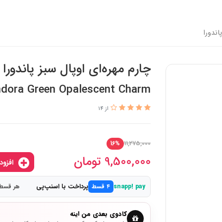
اندورا
چارم مهره‌ای اوپال سبز پاندورا
dora Green Opalescent Charm
از 14
11,275,000
16%
9,500,000
تومان
افزودن به سبدخرید
پرداخت با اسنپ‌پی
snapp! pay
۴ قسط
هر قسط 2,375,000 تو
کادوی بعدی من اینه