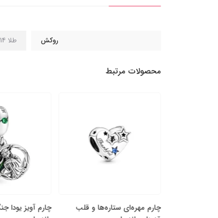
روکش
طلا 14 عیار
محصولات مرتبط
پَر نقره‌ای و
چارم مهره‌ای ستاره‌ها و قلب
چارم آویز یودا جن