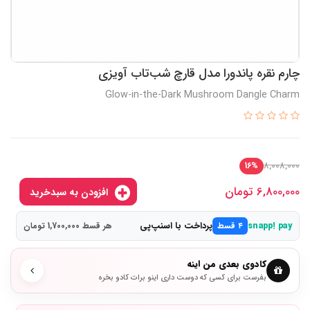
چارم نقره پاندورا مدل قارچ شب‌تاب آویزی
Glow-in-the-Dark Mushroom Dangle Charm
8,008,000
16%
6,800,000
تومان
افزودن به سبدخرید
پرداخت با اسنپ‌پی
snapp! pay
۴ قسط
هر قسط 1,700,000 تومان
کادوی بعدی من اینه
بفرست برای کسی که دوست داری اینو برات کادو بخره