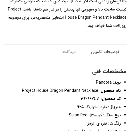
چالش‌های زندگی است.اگر به دنبال گردنبندی هستید که طراحی متفاوت،
کیفیت ساخت بالا و مفهومی الهام‌بخش را در کنار هم داشته باشد، Project
House Dragon Pendant Necklace انتخابی منحصربه‌فرد برای مجموعه
زیورآلات شما خواهد بود.
توضیحات تکمیلی
دیدگاه‌ها
مشخصات فنی
برند:
Pandora
نام محصول:
Project House Dragon Pendant Necklace
کد محصول:
392967C01
متریال:
نقره استرلینگ 925
نوع سنگ:
کریستال Salsa Red
رنگ‌ها:
نقره‌ای، قرمز