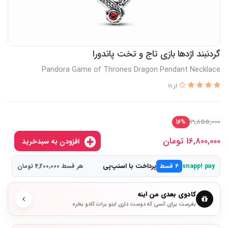
گردنبند اژدها بازی تاج و تخت پاندورا
Pandora Game of Thrones Dragon Pendant Necklace
از 11
19,855,000
16%
16,800,000
تومان
افزودن به سبدخرید
پرداخت با اسنپ‌پی
snapp! pay
۴ قسط
هر قسط 4,200,000 تومان
کادوی بعدی من اینه
بفرست برای کسی که دوست داری اینو برات کادو بخره