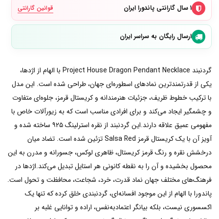
۱ سال گارانتی پاندورا ایران
قوانین گارانتی
ارسال رایگان به سراسر ایران
گردنبند Project House Dragon Pendant Necklace با الهام از اژدها،
یکی از قدرتمندترین نمادهای اسطوره‌ای جهان، طراحی شده است. این مدل
با ترکیب خطوط ظریف، جزئیات هنرمندانه و کریستال قرمز، جلوه‌ای متفاوت
و چشمگیر ایجاد می‌کند و برای افرادی مناسب است که به زیورآلات خاص با
مفهومی عمیق علاقه دارند.این گردنبند از نقره استرلینگ ۹۲۵ ساخته شده و
آویز آن با یک کریستال قرمز Salsa Red تزئین شده است. تضاد میان
درخشش نقره و رنگ قرمز کریستال، ظاهری لوکس، جسورانه و مدرن به این
محصول بخشیده و آن را به نقطه کانونی هر استایل تبدیل می‌کند.اژدها در
فرهنگ‌های مختلف جهان نماد قدرت، خرد، شجاعت، محافظت و تحول است.
پاندورا با الهام از این موجود افسانه‌ای، گردنبندی خلق کرده که تنها یک
اکسسوری نیست، بلکه بیانگر اعتمادبه‌نفس، اراده و توانایی غلبه بر