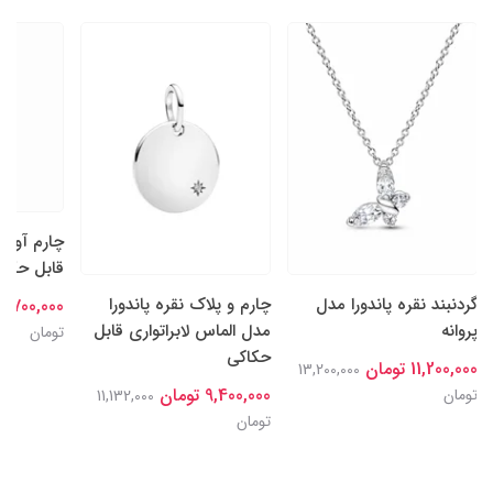
چارم آویز
قابل حکاکی
گردنبند نقره پاندورا مدل
چارم و پلاک نقره پاندورا
9,700,000 تومان
پروانه
مدل الماس لابراتواری قابل
تومان
حکاکی
11,200,000 تومان
13,200,000
9,400,000 تومان
تومان
11,132,000
تومان