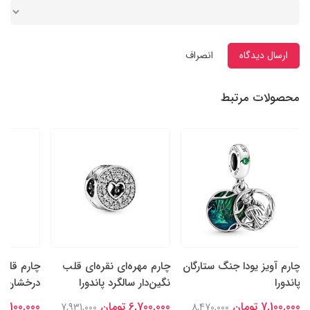
ارسال دیدگاه
انصراف
محصولات مرتبط
چارم آویز یودا جنگ ستارگان
چارم مهره‌ای نقره‌ای قلب
چارم قلب‌
پاندورا
نگین‌دار سالگرد پاندورا
درخشان نقر
7,100,000 تومان
6,700,000 تومان
7,100,000 تومان
7,931,000
8,470,000