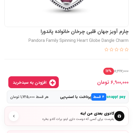
چارم آویز جهان قلبی چرخان خانواده پاندورا
Pandora Family Spinning Heart Globe Dangle Charm
8,217,000
17%
6,900,000
تومان
افزودن به سبدخرید
پرداخت با اسنپ‌پی
snapp! pay
۴ قسط
هر قسط 1,725,000 تومان
کادوی بعدی من اینه
بفرست برای کسی که دوست داری اینو برات کادو بخره