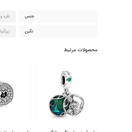
جنس
نقره و روکش
نگین
زیرکُنی
محصولات مرتبط