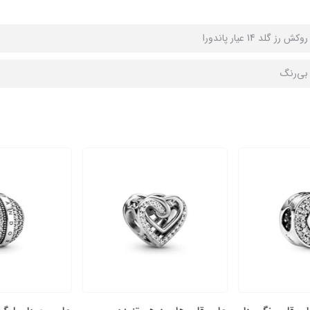
 رز گلد 14 عیار پاندورا
ا بی‌رنگ