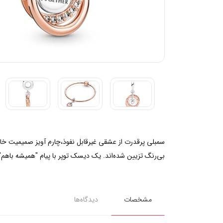
بی‌رنگ تزیین شده‌اند. یک دیسک توپر با پیام "همیشه باهم" (Always together) در وسط این‌ چارم حضور دارد که نشان دهنده‌ی اتحاد خانوادگی با وجود تفاوت‌هایمان
مشخصات
دیدگاه‌ها