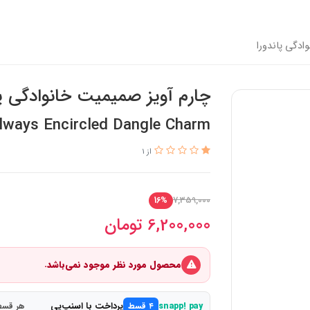
ادگی پاندورا
چارم آویز صمیمیت خانوادگی پا
lways Encircled Dangle Charm
از 1
7,359,000
16%
6,200,000
تومان
محصول مورد نظر موجود نمی‌باشد.
پرداخت با اسنپ‌پی
snapp! pay
۴ قسط
هر قسط 1,550,000 