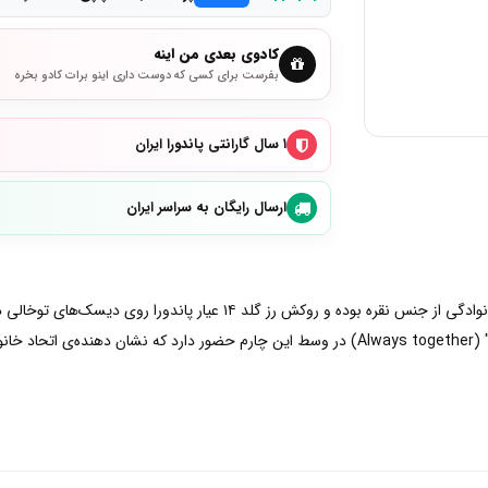
کادوی بعدی من اینه
بفرست برای کسی که دوست داری اینو برات کادو بخره
۱ سال گارانتی پاندورا ایران
ارسال رایگان به سراسر ایران
سمبلی پرقدرت از عشقی غیرقابل نفوذ،چارم آویز صمیمیت خانوادگی از جنس نقره ب
 است!