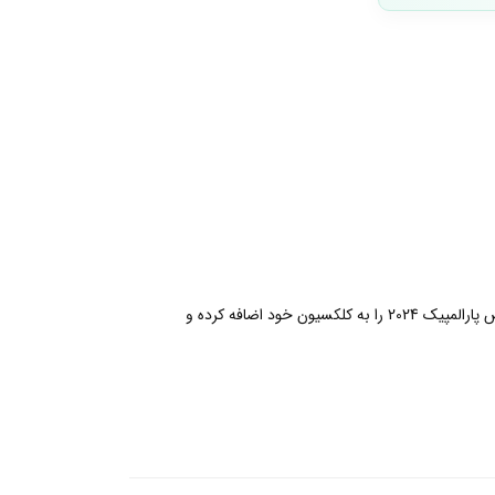
با این آویز زیبا و خاص رویدادی خاص در پاریس را جشن بگیرید! این آویز که می تواند به عنوان چارم هم از آن استفاده کرد از مجموعه مخصوص پارالمپیک 2024 را به کلکسیون خود اضافه کرده و