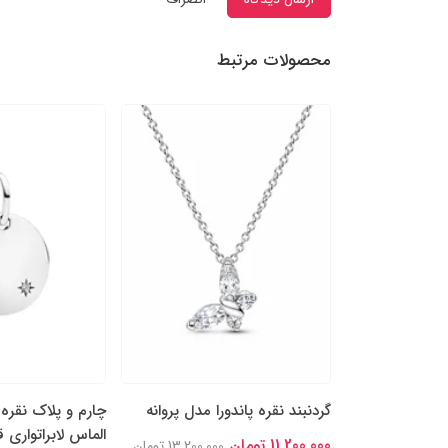
محصولات مرتبط
را مدل پاپیون
15,400,000 تومان
گردنبند نقره پاندورا مدل پروانه
چارم و پلاک نقره 
الماس لابراتواری 
11,200,000 تومان
13,200,000 تومان