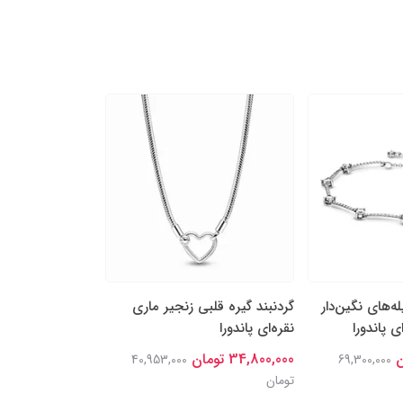
‌های نگین‌دار
گردنبند گیره قلبی زنجیر ماری
گردنبند نقره پاند
 پاندورا
نقره‌ای پاندورا
خاطره‌انگیز
34,800,000 تومان
13,000,000 تومان
40,953,000
69,300,000
تومان