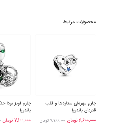
محصولات مرتبط
پَر نقره‌ای و
چارم مهره‌ای ستاره‌ها و قلب
چارم آویز یودا جن
قدردان پاندورا
پاندورا
6,600,000 تومان
7,100,000 تومان
8,448,0 تومان
7,766,000 تومان
0