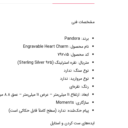
مشخصات فنی
برند: Pandora
نام محصول: Engravable Heart Charm
کد محصول: 792015
متریال: نقره استرلینگ (Sterling Silver 925)
نوع سنگ: ندارد
نوع مروارید: ندارد
رنگ: نقره‌ای
ابعاد: ارتفاع 11 میلی‌متر – عرض 11 میلی‌متر – عمق 8.8 میلی‌متر
سازگاری: Moments
پیام حک‌شده: ندارد (سطح کاملاً قابل حکاکی است)
ایده‌های ست کردن و استایل