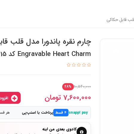
قلب قابل حکاکی
چارم نقره پاندورا مدل قلب قا
Engravable Heart Charm کد 792015
10,540,000
28%
7,600,000
تومان
افزودن به سبدخرید
پرداخت با اسنپ‌پی
snapp! pay
۴ قسط
هر قسط 1,900,000
کادوی بعدی من اینه