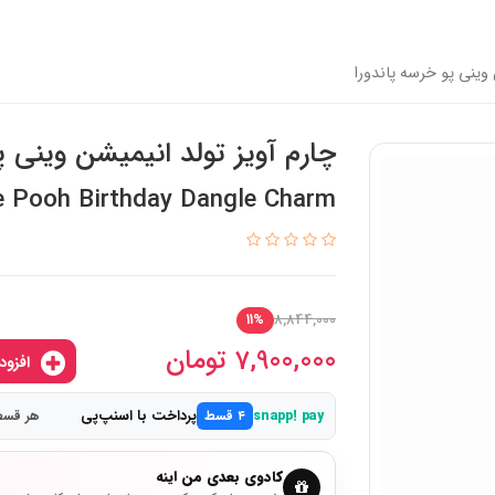
 وینی پو خرسه پاندورا
چارم آویز تولد انیمیشن وینی پ
e Pooh Birthday Dangle Charm
8,844,000
11%
7,900,000
تومان
افزودن به سبدخرید
پرداخت با اسنپ‌پی
snapp! pay
۴ قسط
هر قسط 1,975,000 
کادوی بعدی من اینه