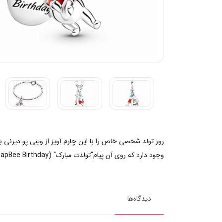
روز تولد شخصی خاص را با این چارم آویز از وینی پو دیزنی ب
وجود دارد که روی آن پیام"تولدت مبارک" (HapBee Birthday) و شکل کوزه عسل پو حکاکی شده است.گذشت یک سال دیگر در کنار عزیزانتان را با این چارم زیبا و خاص تبریک گفته و جشن بگیرید.
دیدگاه‌ها