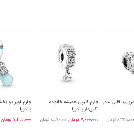
روارید قلبی مادر
چارم کلیپی همیشه خانواده
چارم آویز دو بخ
نگین‌دار پاندورا
پاندورا
7,600,000 تومان
7,400,000 تومان
8,338,00 تومان
8,976,000 تومان