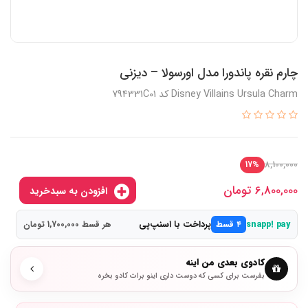
چارم نقره پاندورا مدل اورسولا – دیزنی
Disney Villains Ursula Charm کد 794331C01
8,100,000
17%
6,800,000
تومان
افزودن به سبدخرید
پرداخت با اسنپ‌پی
snapp! pay
۴ قسط
هر قسط 1,700,000 تومان
کادوی بعدی من اینه
بفرست برای کسی که دوست داری اینو برات کادو بخره