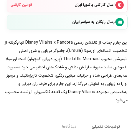
۱ سال گارانتی پاندورا ایران
قوانین گارانتی
ارسال رایگان به سراسر ایران
این چارم جذاب از کالکشن رسمی Disney Villains x Pandora الهام‌گرفته از
شخصیت افسانه‌ای اورسولا (Ursula)، جادوگر دریایی و شرور اصلی
انیمیشن محبوب The Little Mermaid (پری دریایی کوچولو) است.اورسولا
با موهای سفید معروف، آرایش بنفش و شاخک‌های اختاپوسی خود به‌صورت
سه‌بعدی طراحی شده و جزئیات مینایی رنگی، شخصیت کاریزماتیک و مرموز
او را به زیبایی به نمایش می‌گذارد. این چارم برای طرفداران دیزنی و
به‌خصوص مجموعه Disney Villains یک قطعه کلکسیونی ارزشمند محسوب
می‌شود.
توضیحات تکمیلی
دیدگاه‌ها