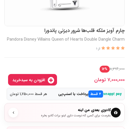
چارم آویز ملکه قلب‌ها شرور دیزنی پاندورا
Pandora Disney Villains Queen of Hearts Double Dangle Charm
از 1
8,294,000
16%
7,000,000
تومان
افزودن به سبدخرید
پرداخت با اسنپ‌پی
snapp! pay
۴ قسط
هر قسط 1,750,000 تومان
کادوی بعدی من اینه
بفرست برای کسی که دوست داری اینو برات کادو بخره