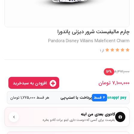
چارم مالیفیسنت شرور دیزنی پاندورا
Pandora Disney Villains Maleficent Charm
از 1
8,371,000
16%
7,100,000
تومان
افزودن به سبدخرید
پرداخت با اسنپ‌پی
snapp! pay
۴ قسط
هر قسط 1,775,000 تومان
کادوی بعدی من اینه
بفرست برای کسی که دوست داری اینو برات کادو بخره