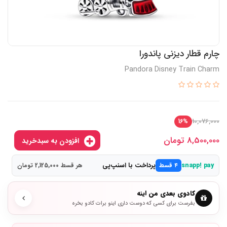
چارم قطار دیزنی پاندورا
Pandora Disney Train Charm
10,076,000
16%
8,500,000
تومان
افزودن به سبدخرید
پرداخت با اسنپ‌پی
snapp! pay
۴ قسط
هر قسط 2,125,000 تومان
کادوی بعدی من اینه
بفرست برای کسی که دوست داری اینو برات کادو بخره