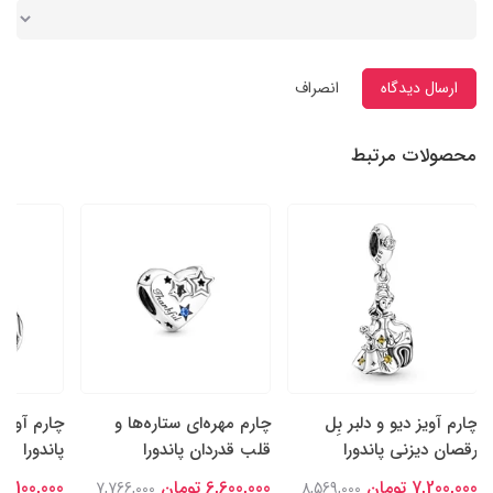
ارسال دیدگاه
انصراف
محصولات مرتبط
چارم آویز دیو و دلبر بِل
چارم مهره‌ای ستاره‌ها و
چارم آویز
رقصان دیزنی پاندورا
قلب قدردان پاندورا
پاندورا
7,200,000 تومان
6,600,000 تومان
7,100,000 تومان
7,766,000
8,569,000