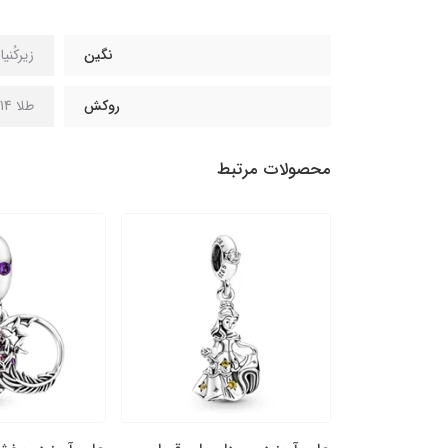
نگین
زیرکُنی
روکش
طلا 14 عیار
محصولات مرتبط