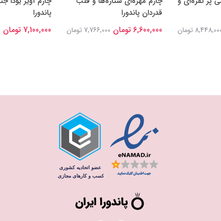
 پَر نقره‌ای و
چارم مهره‌ای ستاره‌ها و قلب
چارم آویز یودا ج
قدردان پاندورا
پاندورا
6,600,000 تومان
7,100,000 تومان
8,448,00 تومان
7,766,000 تومان
0