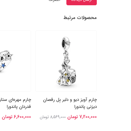
محصولات مرتبط
و دوستان دیو و
چارم آویز دیو و دلبر بِل رقصان
چارم مهره‌ای ستار
دیزنی پاندورا
قدردان پاندورا
7,200,000 تومان
6,600,000 تومان
8,217,00 تومان
8,569,000 تومان
0