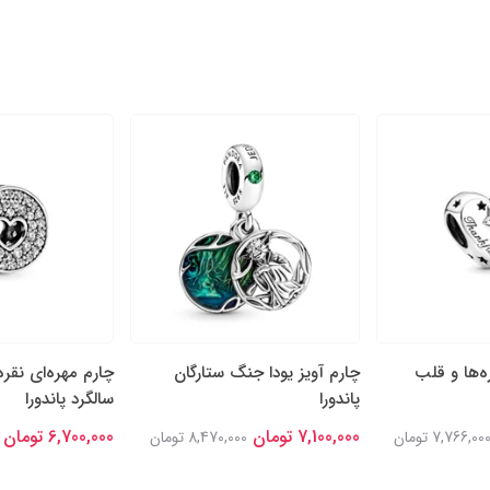
ه‌ها و قلب
چارم آویز یودا جنگ ستارگان
چارم مهره‌ای نقره
پاندورا
سالگرد پاندورا
7,100,000 تومان
6,700,000 تومان
7,766,00 تومان
8,470,000 تومان