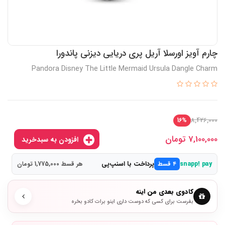
چارم آویز اورسلا آریل پری دریایی دیزنی پاندورا
Pandora Disney The Little Mermaid Ursula Dangle Charm
8,426,000
16%
7,100,000
تومان
افزودن به سبدخرید
پرداخت با اسنپ‌پی
snapp! pay
۴ قسط
هر قسط 1,775,000 تومان
کادوی بعدی من اینه
بفرست برای کسی که دوست داری اینو برات کادو بخره