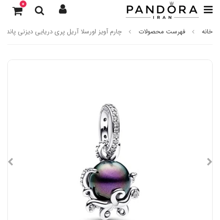
0
خانه
فهرست محصولات
چارم آویز اورسلا آریل پری دریایی دیزنی پاندورا