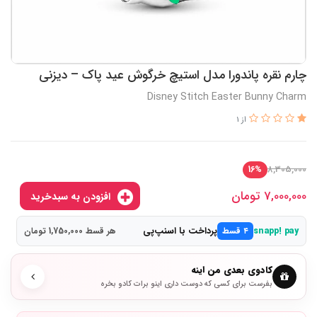
چارم نقره پاندورا مدل استیچ خرگوش عید پاک – دیزنی
Disney Stitch Easter Bunny Charm
از 1
8,305,000
16%
7,000,000
تومان
افزودن به سبدخرید
پرداخت با اسنپ‌پی
snapp! pay
۴ قسط
هر قسط 1,750,000 تومان
کادوی بعدی من اینه
بفرست برای کسی که دوست داری اینو برات کادو بخره