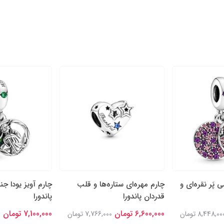
 پَر نقره‌ای و
چارم مهره‌ای ستاره‌ها و قلب
چارم آویز یودا ج
قدردان پاندورا
پاندورا
6,600,000 تومان
7,100,000 تومان
8,448,00 تومان
7,766,000 تومان
0