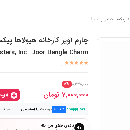
ها پیکسار دیزنی پاندورا
چارم آویز کارخانه هیولاها پیکس
sters, Inc. Door Dangle Charm
از 1
8,338,000
17%
7,000,000
تومان
افزودن به سبدخرید
پرداخت با اسنپ‌پی
snapp! pay
۴ قسط
هر قسط 1,750,000 
کادوی بعدی من اینه