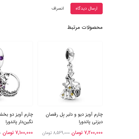
ارسال دیدگاه
انصراف
محصولات مرتبط
و دوستان دیو و
چارم آویز دیو و دلبر بِل رقصان
چارم آویز دو بخشی
دیزنی پاندورا
نگین‌‌دار پاندورا
7,200,000 تومان
7,100,000 تومان
8,217,00 تومان
8,569,000 تومان
0