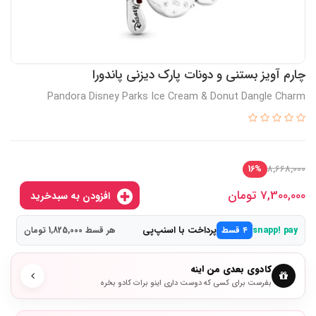
چارم آویز بستنی و دونات پارک دیزنی پاندورا
Pandora Disney Parks Ice Cream & Donut Dangle Charm
8,668,000
16%
7,300,000
تومان
افزودن به سبدخرید
پرداخت با اسنپ‌پی
snapp! pay
۴ قسط
هر قسط 1,825,000 تومان
کادوی بعدی من اینه
بفرست برای کسی که دوست داری اینو برات کادو بخره