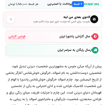
پرداخت با اسنپ‌پی
snapp! pay
۴ قسط
هر قسط 1,850,000 تومان
کادوی بعدی من اینه
بفرست برای کسی که دوست داری اینو برات کادو بخره
۱ سال گارانتی پاندورا ایران
قوانین گارانتی
ارسال رایگان به سراسر ایران
پیش از آن‌که میکی ماوس به مشهورترین شخصیت دیزنی تبدیل شود،
شخصیتی دوست‌داشتنی به نام اسوالد، خرگوش خوش‌شانس آغازگر بخشی
از تاریخ انیمیشن بود. چارم اسوالد خرگوش خوش‌شانس پاندورا با الهام از
این شخصیت کلاسیک طراحی شده و ادای احترامی به یکی از نخستین
قهرمانان دنیای دیزنی است. این چارم با جزئیات ظریف، مینای رنگی براق و
طراحی سه‌بعدی، شخصیت بازیگوش و ماجراجوی اسوالد را به زیبایی به