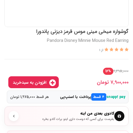
گوشواره میخی مینی موس قرمز دیزنی پاندورا
Pandora Disney Minnie Mouse Red Earring
از 1
9,295,000
16%
7,900,000
تومان
افزودن به سبدخرید
پرداخت با اسنپ‌پی
snapp! pay
۴ قسط
هر قسط 1,975,000 تومان
کادوی بعدی من اینه
بفرست برای کسی که دوست داری اینو برات کادو بخره