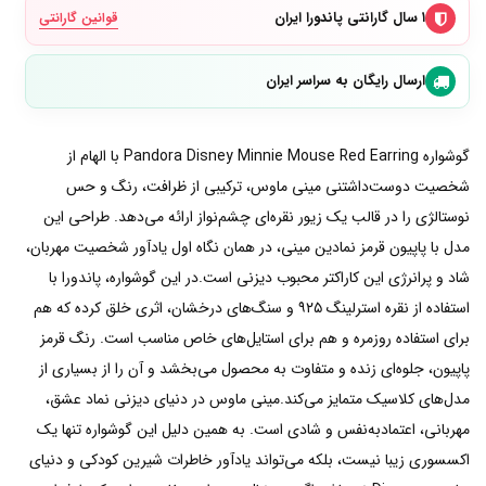
۱ سال گارانتی پاندورا ایران
قوانین گارانتی
ارسال رایگان به سراسر ایران
گوشواره Pandora Disney Minnie Mouse Red Earring با الهام از
شخصیت دوست‌داشتنی مینی ماوس، ترکیبی از ظرافت، رنگ و حس
نوستالژی را در قالب یک زیور نقره‌ای چشم‌نواز ارائه می‌دهد. طراحی این
مدل با پاپیون قرمز نمادین مینی، در همان نگاه اول یادآور شخصیت مهربان،
شاد و پرانرژی این کاراکتر محبوب دیزنی است.در این گوشواره، پاندورا با
استفاده از نقره استرلینگ ۹۲۵ و سنگ‌های درخشان، اثری خلق کرده که هم
برای استفاده روزمره و هم برای استایل‌های خاص مناسب است. رنگ قرمز
پاپیون، جلوه‌ای زنده و متفاوت به محصول می‌بخشد و آن را از بسیاری از
مدل‌های کلاسیک متمایز می‌کند.مینی ماوس در دنیای دیزنی نماد عشق،
مهربانی، اعتمادبه‌نفس و شادی است. به همین دلیل این گوشواره تنها یک
اکسسوری زیبا نیست، بلکه می‌تواند یادآور خاطرات شیرین کودکی و دنیای