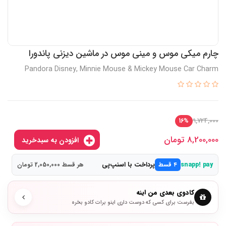
چارم میکی موس و مینی موس در ماشین دیزنی پاندورا
Pandora Disney, Minnie Mouse & Mickey Mouse Car Charm
9,724,000
16%
8,200,000
تومان
افزودن به سبدخرید
پرداخت با اسنپ‌پی
snapp! pay
۴ قسط
هر قسط 2,050,000 تومان
کادوی بعدی من اینه
بفرست برای کسی که دوست داری اینو برات کادو بخره