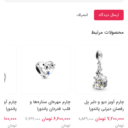
ارسال دیدگاه
انصراف
محصولات مرتبط
چارم آویز دیو و دلبر بِل
چارم مهره‌ای ستاره‌ها و
چارم آویز
رقصان دیزنی پاندورا
قلب قدردان پاندورا
پاندورا
7,200,000 تومان
6,600,000 تومان
7,100,000 تومان
7,766,000
8,569,000
تومان
تومان
تومان