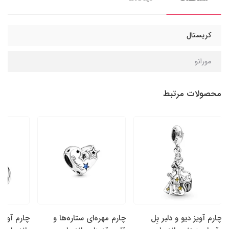
کریستال
مورانو
محصولات مرتبط
چارم آویز دیو و دلبر بِل
چارم مهره‌ای ستاره‌ها و
چارم آویز