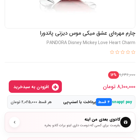
چارم مهره‌ای عشق میکی موس دیزنی پاندورا
PANDORA Disney Mickey Love Heart Charm
9,636,000
16%
8,100,000
تومان
افزودن به سبدخرید
پرداخت با اسنپ‌پی
snapp! pay
۴ قسط
هر قسط 2,025,000 تومان
کادوی بعدی من اینه
بفرست برای کسی که دوست داری اینو برات کادو بخره