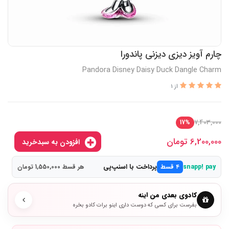
چارم آویز دیزی دیزنی پاندورا
Pandora Disney Daisy Duck Dangle Charm
از 1
7,403,000
17%
6,200,000
تومان
افزودن به سبدخرید
پرداخت با اسنپ‌پی
snapp! pay
۴ قسط
هر قسط 1,550,000 تومان
کادوی بعدی من اینه
بفرست برای کسی که دوست داری اینو برات کادو بخره