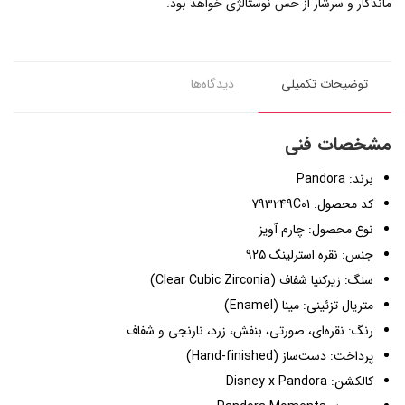
ماندگار و سرشار از حس نوستالژی خواهد بود.
توضیحات تکمیلی
دیدگاه‌ها
مشخصات فنی
برند: Pandora
کد محصول: 793249C01
نوع محصول: چارم آویز
جنس: نقره استرلینگ 925
سنگ: زیرکنیا شفاف (Clear Cubic Zirconia)
متریال تزئینی: مینا (Enamel)
رنگ: نقره‌ای، صورتی، بنفش، زرد، نارنجی و شفاف
پرداخت: دست‌ساز (Hand-finished)
کالکشن: Disney x Pandora