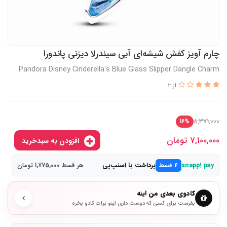
چارم آویز کفش شیشه‌ای آبی سیندرلا دیزنی پاندورا
Pandora Disney Cinderella's Blue Glass Slipper Dangle Charm
از 3
8,371,000
16%
7,100,000
تومان
افزودن به سبدخرید
پرداخت با اسنپ‌پی
snapp! pay
۴ قسط
هر قسط 1,775,000 تومان
کادوی بعدی من اینه
بفرست برای کسی که دوست داری اینو برات کادو بخره