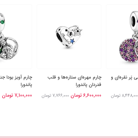
 پَر نقره‌ای و
چارم مهره‌ای ستاره‌ها و قلب
چارم آویز یودا ج
قدردان پاندورا
پاندورا
6,600,000 تومان
7,100,000 تومان
8,448,00 تومان
7,766,000 تومان
0