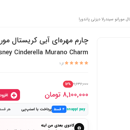
ل مورانو سیندرلا دیزنی پاندورا
چارم مهره‌ای آبی کریستال موران
sney Cinderella Murano Charm
از 1
9,636,000
16%
8,100,000
تومان
افزودن به سبدخرید
پرداخت با اسنپ‌پی
snapp! pay
۴ قسط
هر قسط 2,025,000 ت
کادوی بعدی من اینه