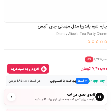
چارم نقره پاندورا مدل مهمانی چای آلیس
Disney Alice's Tea Party Charm
8,745,000
16%
7,400,000
تومان
افزودن به سبدخرید
پرداخت با اسنپ‌پی
snapp! pay
۴ قسط
هر قسط 1,850,000 تومان
کادوی بعدی من اینه
بفرست برای کسی که دوست داری اینو برات کادو بخره