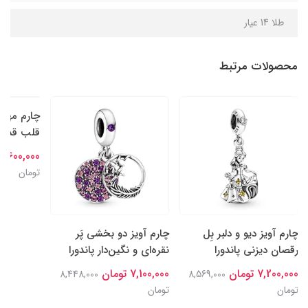
طلا 14 عیار
محصولات مرتبط
چارم آویز دیو و دلبر بِل
چارم آویز دو بخشی پَر
چارم مهره‌
رقصان دیزنی پاندورا
نقره‌ای و نگین‌‌دار پاندورا
قلب قدردا
7,200,000 تومان
7,100,000 تومان
6,600,000 تومان
8,448,000
8,569,000
تومان
تومان
تومان