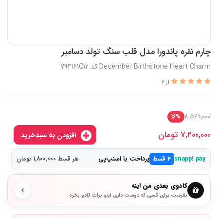
چارم نقره پاندورا مدل قلب سنگ تولد دسامبر
December Birthstone Heart Charm کد 794161C12
از 2
8,569,000
16%
7,200,000
تومان
افزودن به سبدخرید
پرداخت با اسنپ‌پی
snapp! pay
۴ قسط
هر قسط 1,800,000 تومان
کادوی بعدی من اینه
بفرست برای کسی که دوست داری اینو برات کادو بخره