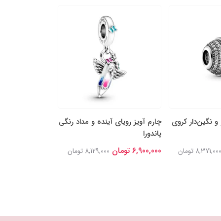
 و نگین‌دار کروی
چارم آویز رویای آینده‌ و مداد رنگی
چارم مهره‌ای ستا
پاندورا
قدردان پاندورا
6,900,000 تومان
6,600,000 تومان
8,371,00 تومان
8,129,000 تومان