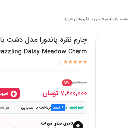
 دشت بابونه درخشان با نگین‌های صورتی
چارم نقره پاندورا مدل دشت با
Dazzling Daisy Meadow Charm
از 1
8,976,000
16%
7,600,000
تومان
افزودن به سبدخرید
پرداخت با اسنپ‌پی
snapp! pay
۴ قسط
هر قسط 1,900,000
کادوی بعدی من اینه