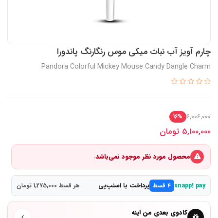
چارم آویز آب نبات میکی موس رنگارنگ پاندورا
Pandora Colorful Mickey Mouse Candy Dangle Charm
6,006,000
16%
5,100,000
تومان
محصول مورد نظر موجود نمی‌باشد.
پرداخت با اسنپ‌پی
snapp! pay
۴ قسط
هر قسط 1,275,000 تومان
کادوی بعدی من اینه