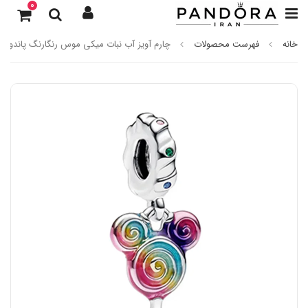
0
خانه
فهرست محصولات
چارم آویز آب نبات میکی موس رنگارنگ پاندورا