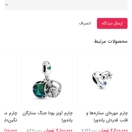
ارسال دیدگاه
انصراف
محصولات مرتبط
چارم مهره‌ای ستاره‌ها و
چارم آویز یودا جنگ ستارگان
چارم مهره
قلب قدردان پاندورا
پاندورا
نگین‌دار سا
6,600,000 تومان
7,100,000 تومان
6,700,000 تومان
8,470,000
7,766,000