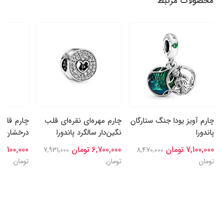
محصولات مرتبط
چارم آویز یودا جنگ ستارگان
چارم مهره‌ای نقره‌ای قلب
چارم قلب‌
پاندورا
نگین‌دار سالگرد پاندورا
درخشان نقر
7,100,000 تومان
6,700,000 تومان
7,100,000 تومان
7,931,000
8,470,000
تومان
تومان
تومان