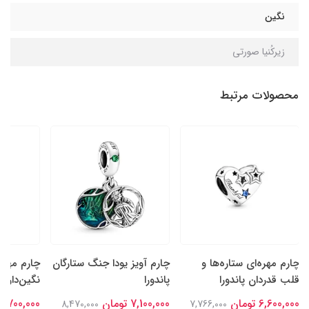
نگین
زیرکُنیا صورتی
محصولات مرتبط
چارم مهره‌ای ستاره‌ها و
چارم آویز یودا جنگ ستارگان
چارم مهره
قلب قدردان پاندورا
پاندورا
نگین‌دار سا
6,600,000 تومان
7,100,000 تومان
6,700,000 تومان
8,470,000
7,766,000