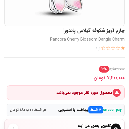
چارم آویز شکوفه‌ گیلاس پاندورا
Pandora Cherry Blossom Dangle Charm
از 1
8,569,000
16%
7,200,000
تومان
محصول مورد نظر موجود نمی‌باشد.
پرداخت با اسنپ‌پی
snapp! pay
۴ قسط
هر قسط 1,800,000 تومان
کادوی بعدی من اینه