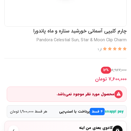
چارم کلیپی آسمانی خورشید ستاره و ماه پاندورا
Pandora Celestial Sun, Star & Moon Clip Charm
از 1
8,987,000
16%
7,600,000
تومان
محصول مورد نظر موجود نمی‌باشد.
پرداخت با اسنپ‌پی
snapp! pay
۴ قسط
هر قسط 1,900,000 تومان
کادوی بعدی من اینه