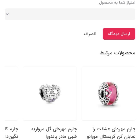
امتیاز شما به محصول
ارسال دیدگاه
انصراف
محصولات مرتبط
چارم مهره‌ای عشقت را
چارم مهره‌ای گل‌ مروارید
چارم کلیپ
نمایان کن کریستال مورانو
قلبی مادر پاندورا
نگین‌دار پا