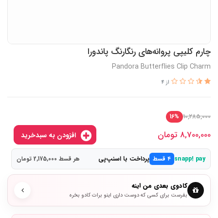
چارم کلیپی پروانه‌های رنگارنگ پاندورا
Pandora Butterflies Clip Charm
از 4
10,285,000
16%
8,700,000
تومان
افزودن به سبدخرید
پرداخت با اسنپ‌پی
snapp! pay
۴ قسط
هر قسط 2,175,000 تومان
کادوی بعدی من اینه
بفرست برای کسی که دوست داری اینو برات کادو بخره