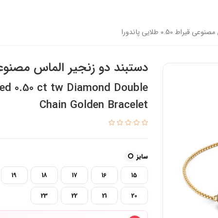
راط 0.50 طلایی پاندورا
دستبند دو زنجیر الماس مصنوعی قیراط 0.50 ط
ted 0.50 ct tw Diamond Double
Chain Golden Bracelet
سایز
19
18
17
16
15
23
22
21
20