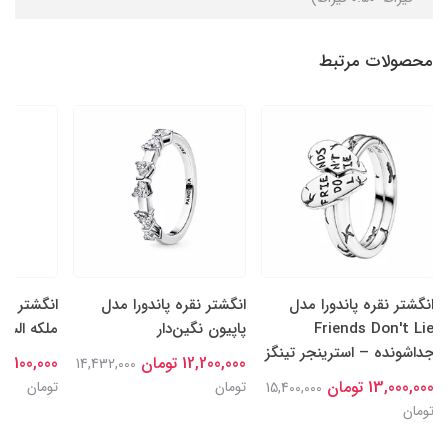
محصولات مرتبط
انگشتر نقره پاندورا مدل
انگشتر نقره پاندورا مدل
انگشتر نقر
Friends Don't Lie
پاپیون نگین‌دار
ملکه السا
جداشونده – استرینجر تینگز
12,200,000 تومان
15,100,000 توما
14,432,000
13,000,000 تومان
تومان
تومان
15,400,000
تومان