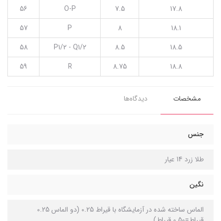
56
O-P
7.5
17.8
57
P
8
18.1
58
P1/2 - Q1/2
8.5
18.5
59
R
8.75
18.8
مشخصات
دیدگاه‌ها
جنس
طلا زرد 14 عیار
نگین
الماس ساخته شده در آزمایشگاه با قیراط 0.25 (دو الماس 0.25
قیراط=0.50 قیراط)