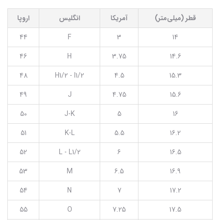
قطر (میلی‌متر)
آمریکا
انگلیس
اروپا
44
F
3
14
46
H
3.75
14.6
48
H1/2 - I1/2
4.5
15.3
49
J
4.75
15.6
50
J-K
5
16
51
K-L
5.5
16.2
52
L - L1/2
6
16.5
53
M
6.5
16.9
54
N
7
17.2
55
O
7.25
17.5