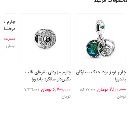
محصولات مرتبط
چارم آویز یودا جنگ ستارگان
چارم مهره‌ای نقره‌ای قلب
چارم قلب‌
پاندورا
نگین‌دار سالگرد پاندورا
درخشان نقر
7,100,000 تومان
6,700,000 تومان
7,100,000 تومان
7,931,000
8,470,000
تومان
تومان
تومان