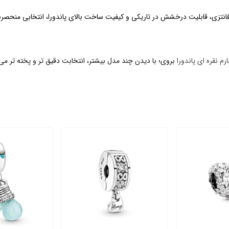
Pandora Boo Glow-in-the-Da با طراحی فانتزی، قابلیت درخشش در تاریکی و کیفیت ساخت بالای پاندورا،
م نقره ای پاندورا
بروی؛ با دیدن چند مدل بیشتر، انتخابت دقیق تر و پخته تر می