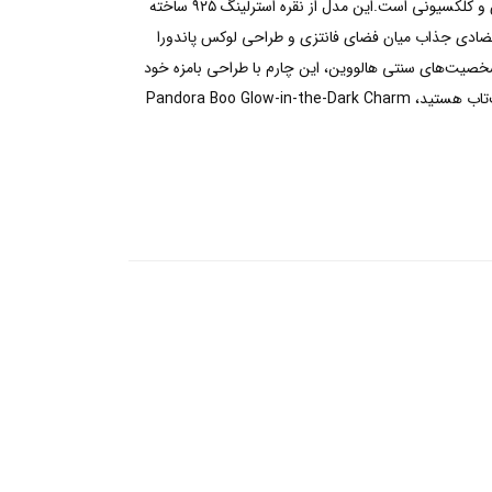
به نمایش بگذارد. این چارم با قابلیت درخشش در تاریکی، ظاهری متفاوت و چشمگیر دارد و انتخابی ایده‌آل برای علاقه‌مندان به زیورآلات خاص و کلکسیونی است.این مدل از نقره استرلینگ ۹۲۵ ساخته
 تضادی جذاب میان فضای فانتزی و طراحی لوکس پاندورا
 ترسناک شخصیت‌های سنتی هالووین، این چارم با طراحی بامزه خود
یادآور آن است که گاهی حتی ترسناک‌ترین داستان‌ها نیز می‌توانند لبخند بر لب‌ها بیاورند.اگر به دنبال چارمی متفاوت، خاص و دارای ویژگی شب‌تاب هستید، Pandora Boo Glow-in-the-Dark Charm