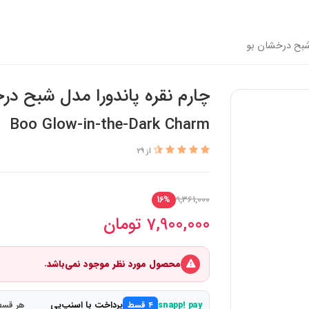
 شبح درخشان بو
چارم نقره پاندورا مدل شبح در
Boo Glow-in-the-Dark Charm
از 29
9,361,000
16%
7,900,000
تومان
محصول مورد نظر موجود نمی‌باشد.
پرداخت با اسنپ‌پی
snapp! pay
۴ قسط
هر قسط 1,975,000 