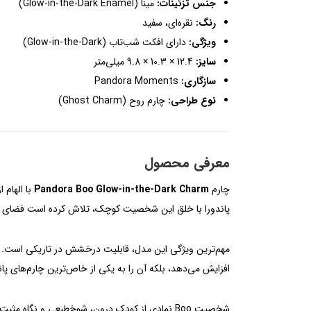
جنس تزئینات:
مینا (Glow-in-the-Dark Enamel)
رنگ:
نقره‌ای، سفید
ویژگی:
دارای افکت شب‌تاب (Glow-in-the-Dark)
سایز:
12.4 × 10.3 × 9.8 میلی‌متر
سازگاری:
Pandora Moments
نوع طراحی:
چارم روح (Ghost Charm)
معرفی محصول
چارم
Pandora Boo Glow-in-the-Dark Charm
با الهام
پاندورا با خلق این شخصیت کوچک، تلاش کرده است فضای شا
مهم‌ترین ویژگی این مدل، قابلیت درخشش در تاریکی است. م
افزایش می‌دهد، بلکه آن را به یکی از خاص‌ترین چارم‌های پان
شخصیت Boo نمادی از کودک درون، شوخ‌طبعی و نگا