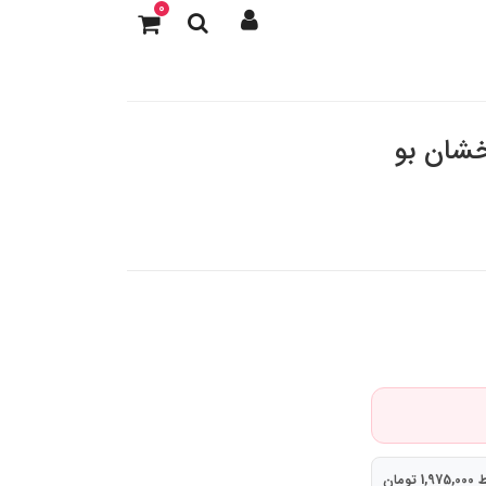
0
خشان بو
تومان