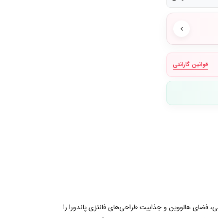
قوانین گارانتی
روح کوچک (Boo)، طراحی شده تا ترکیبی از حس بازیگوشی، فضای هالووین و جذابیت طراحی‌های فانتزی پاندورا را